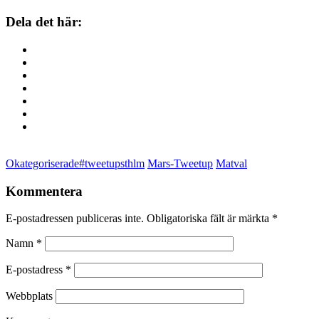
Dela det här:
Okategoriserade
#tweetupsthlm
Mars-Tweetup
Matval
Kommentera
E-postadressen publiceras inte. Obligatoriska fält är märkta
*
Namn
*
E-postadress
*
Webbplats