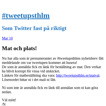
#tweetupsthlm
Som Twitter fast på riktigt
Mar
10
Mat och plats!
Nu har alla som är prenumeranter av #tweetupsthlms nyhetsbrev fått
meddelande om var tweetupen kommer att husera!
De som är anmälda fick en länk för beställning av mat. Den verkar
ha blivit korrupt för vissa vid utskicket.
Länken för matbeställning ska vara:
http://tweetupsthlm.se/matval
.
Lösenordet hittar ni i det mail ni fått.
Ni som inte är anmälda fick en länk till anmälan som ni kan göra
nedan.
Väl mött!
/N