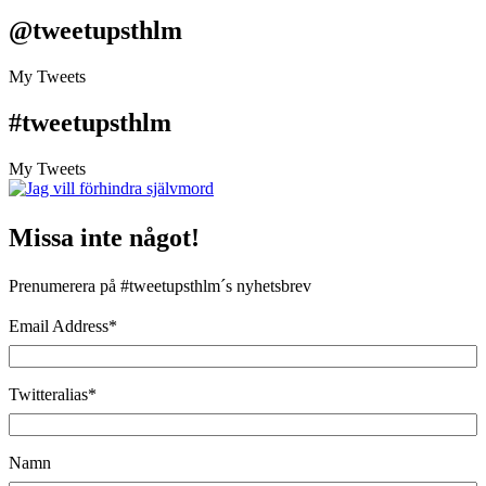
@tweetupsthlm
My Tweets
#tweetupsthlm
My Tweets
Missa inte något!
Prenumerera på #tweetupsthlm´s nyhetsbrev
Email Address
*
Twitteralias
*
Namn