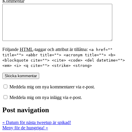
Kommentar
Följande
HTML
-taggar och attribut är tillåtna:
<a href=""
title=""> <abbr title=""> <acronym title=""> <b>
<blockquote cite=""> <cite> <code> <del datetime="">
<em> <i> <q cite=""> <strike> <strong>
Meddela mig om nya kommentarer via e-post.
Meddela mig om nya inlägg via e-post.
Post navigation
«
Datum för nästa tweetup är spikad!
Meny för de hungriga!
»