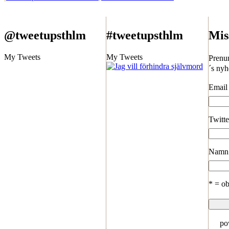
@tweetupsthlm
#tweetupsthlm
Mis
My Tweets
My Tweets
Prenu
´s nyh
Email
Twitte
Namn
* = ob
po