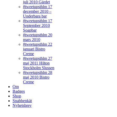
juli 2010 Gärdet
#tweetupsthlm 17
december 2010 –
Underbara bar
#tweetupsthlm 17
September 2010
Soapbar
#tweetupsthlm 20
mars 2010
#tweetupsthlm 22
januari Bistro
Creme
#tweetupsthlm 27
maj 2011 Hilton
Stockholm Slussen
#tweetupsthlm 28
maj 2010 Bistro
Creme
Om
Badges
Shop
Snabbenkät
Nyhetsbrev