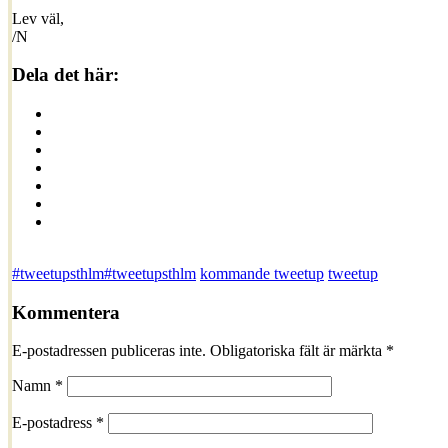
Lev väl,
/N
Dela det här:
#tweetupsthlm
#tweetupsthlm
kommande tweetup
tweetup
Kommentera
E-postadressen publiceras inte. Obligatoriska fält är märkta
*
Namn
*
E-postadress
*