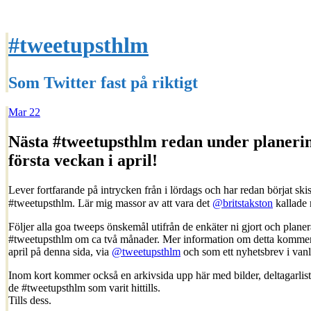
#tweetupsthlm
Som Twitter fast på riktigt
Mar
22
Nästa #tweetupsthlm redan under planerin
första veckan i april!
Lever fortfarande på intrycken från i lördags och har redan börjat ski
#tweetupsthlm. Lär mig massor av att vara det
@britstakston
kallade 
Följer alla goa tweeps önskemål utifrån de enkäter ni gjort och planer
#tweetupsthlm om ca två månader. Mer information om detta kommer 
april på denna sida, via
@tweetupsthlm
och som ett nyhetsbrev i vanl
Inom kort kommer också en arkivsida upp här med bilder, deltagarlista
de #tweetupsthlm som varit hittills.
Tills dess.