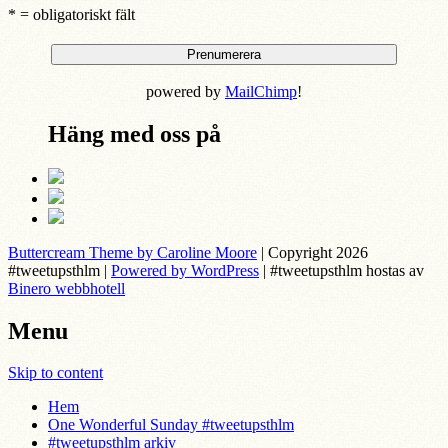
* = obligatoriskt fält
powered by
MailChimp
!
Häng med oss på
Buttercream Theme by Caroline Moore
| Copyright 2026
#tweetupsthlm |
Powered by WordPress
| #tweetupsthlm hostas av
Binero webbhotell
Menu
Skip to content
Hem
One Wonderful Sunday #tweetupsthlm
#tweetupsthlm arkiv