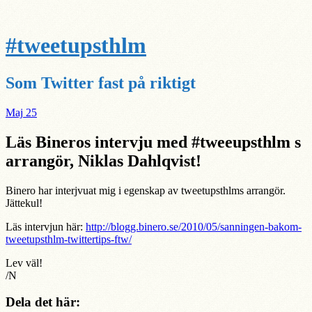
#tweetupsthlm
Som Twitter fast på riktigt
Maj
25
Läs Bineros intervju med #tweeupsthlm s
arrangör, Niklas Dahlqvist!
Binero har interjvuat mig i egenskap av tweetupsthlms arrangör.
Jättekul!
Läs intervjun här:
http://blogg.binero.se/2010/05/sanningen-bakom-
tweetupsthlm-twittertips-ftw/
Lev väl!
/N
Dela det här: