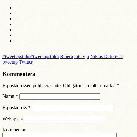
#tweetupsthlm
#tweetupsthlm
Binero
intervju
Niklas Dahlqvist
tweetup
Twitter
Kommentera
E-postadressen publiceras inte. Obligatoriska fält är märkta
*
Namn
*
E-postadress
*
Webbplats
Kommentar