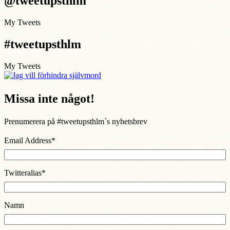
@tweetupsthlm
My Tweets
#tweetupsthlm
My Tweets
Missa inte något!
Prenumerera på #tweetupsthlm´s nyhetsbrev
Email Address
*
Twitteralias
*
Namn