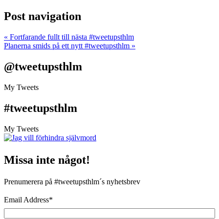
Post navigation
«
Fortfarande fullt till nästa #tweetupsthlm
Planerna smids på ett nytt #tweetupsthlm
»
@tweetupsthlm
My Tweets
#tweetupsthlm
My Tweets
Missa inte något!
Prenumerera på #tweetupsthlm´s nyhetsbrev
Email Address
*