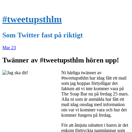
#tweetupsthlm
Som Twitter fast på riktigt
Mar
23
Twänner av #tweetupsthlm hören upp!
Ni härliga twänner av
#tweetupsthlm har idag fått ett mail
som jag hoppas förtydligar det
faktum att vi inte kommer vara på
The Soap Bar nu på fredag 25 mars.
Alla ni som är anmälda har fått ett
mail idag onsdag med information
om var vi kommer vara och hur det
kommer fungera på fredag.
För att åtnjuta rabatten i baren är det
enkom förtryckta namnlappar som