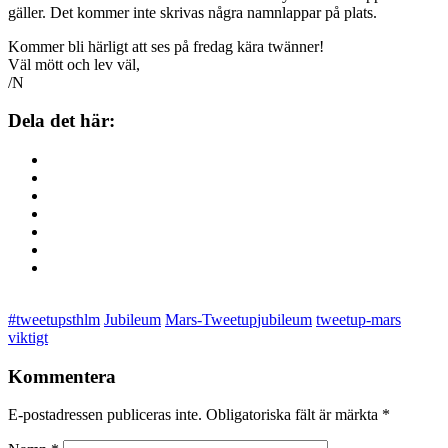
gäller. Det kommer inte skrivas några namnlappar på plats.
Kommer bli härligt att ses på fredag kära twänner!
Väl mött och lev väl,
/N
Dela det här:
#tweetupsthlm
Jubileum
Mars-Tweetup
jubileum
tweetup-mars
viktigt
Kommentera
E-postadressen publiceras inte. Obligatoriska fält är märkta
*