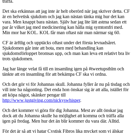
träffa.
Det ska erkännas att jag inte är helt oberörd när jag skriver detta. CF
är en helvetisk sjukdom och jag kan nästan tänka mig hur det kan
vara. Men knappt bara nästan. Själv har jag lite lätt astma sedan ett
par år vilket jag med medicinering kan hålla mig symtomfri med.
Min mor har KOL. KOL får man oftast när man närmar sig 60.
CF är ärftlig och upptäcks oftast under det första levnadsåret.
Sjukdomen går inte att bota, men med behandling kan
sjukdomsförloppet bromsas upp, och man kan leva ett relativt bra liv
trots sjukdomen.
Jag har länge velat få till en insamling igen på #tweetupsthlm och
tänkte att en insamling för att bekämpa CF ska vi ordna.
Och det gör vi för Johannas skull. Johanna fyller år nu på tisdag och
vill inte ha någonting. Det enda hon önskar sig är att alla, istället för
att köpa något, skänker pengar till
http://www.justgiving.com/nickyswhisper
.
Och det kommer vi göra för dig Johanna. Mest av allt önskar jag
dock att du Johanna skulle ha möjlighet att komma och träffa alla
igen på fredag. Men hur det än blir kommer du vara där. Alltid.
För det är så att vi hatar Cystisk Fibros lika mycket som vi älskar