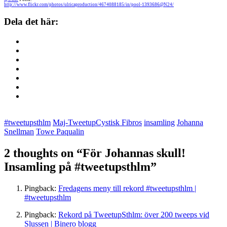
http://www.flickr.com/photos/ulricaproduction/4674088185/in/pool-1393686@N24/
Dela det här:
#tweetupsthlm
Maj-Tweetup
Cystisk Fibros
insamling
Johanna
Snellman
Towe Paqualin
2 thoughts on “
För Johannas skull!
Insamling på #tweetupsthlm
”
Pingback:
Fredagens meny till rekord #tweetupsthlm |
#tweetupsthlm
Pingback:
Rekord på TweetupSthlm: över 200 tweeps vid
Slussen | Binero blogg