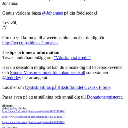
Johanna.
Grattis världens bästa
@Johannas
på din födelsedag!
Lev väl,
/N
Om du vill komma till #tweetupsthlm anmäler du dig här:
http://tweetupsthlm.se/anmalan
Lästips och mera information
Towes underbara inlägg om
”Vänskap på kredit”
.
Har du dessutom möjlighet kan du anmäla dig till Facebookeventet
och
Simma Vansbrosimmet för Johannas skull
som vännen
@federley
har arrangerat.
Läs mer om
Cystisk Fibros på Riksförbundet Cystisk Fibros
.
Passa även på att ta ställning och anmäl dig till
Donationsregisteret
.
Bilderna:
@Smulgubbe
s bilder:
http://www.flickr.com/photos/smulgubbe/5453181514/
http://www.flickr.com/photos/smulgubbe/4653028887/
http://www.flickr.com/photos/smulgubbe/4867883649/
@Ullie
s bild: