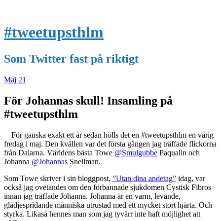
#tweetupsthlm
Som Twitter fast på riktigt
Maj
21
För Johannas skull! Insamling på
#tweetupsthlm
För ganska exakt ett år sedan hölls det en #tweetupsthlm en vårig
fredag i maj. Den kvällen var det första gången jag träffade flickorna
från Dalarna. Världens bästa Towe
@Smulgubbe
Paqualin och
Johanna
@Johannas
Snellman.
Som Towe skriver i sin bloggpost,
”Utan dina andetag”
idag, var
också jag ovetandes om den förbannade sjukdomen Cystisk Fibros
innan jag träffade Johanna. Johanna är en varm, levande,
glädjespridande människa utrustad med ett mycket stort hjärta. Och
styrka. Likaså hennes man som jag tyvärr inte haft möjlighet att