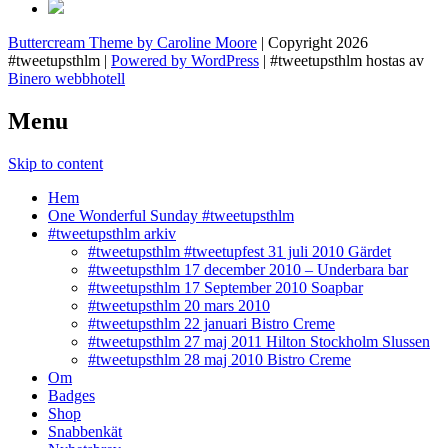
Buttercream Theme by Caroline Moore
| Copyright 2026
#tweetupsthlm |
Powered by WordPress
| #tweetupsthlm hostas av
Binero webbhotell
Menu
Skip to content
Hem
One Wonderful Sunday #tweetupsthlm
#tweetupsthlm arkiv
#tweetupsthlm #tweetupfest 31 juli 2010 Gärdet
#tweetupsthlm 17 december 2010 – Underbara bar
#tweetupsthlm 17 September 2010 Soapbar
#tweetupsthlm 20 mars 2010
#tweetupsthlm 22 januari Bistro Creme
#tweetupsthlm 27 maj 2011 Hilton Stockholm Slussen
#tweetupsthlm 28 maj 2010 Bistro Creme
Om
Badges
Shop
Snabbenkät